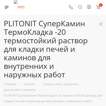
0
PLITONIT СуперКамин
ТермоКладка -20
термостойкий раствор
для кладки печей и
каминов для
внутренних и
наружных работ
—
—
—
Главная
Каталог
Смеси, клей, герметики
—
Для печей и каминов
PLITONIT СуперКамин ТермоКладка -20 термостойкий раствор для
кладки печей и каминов для внутренних и наружных работ