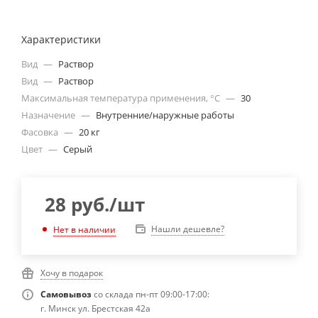
Характеристики
Вид
—
Раствор
Вид
—
Раствор
Максимальная температура применения, °С
—
30
Назначение
—
Внутренние/наружные работы
Фасовка
—
20 кг
Цвет
—
Серый
28
руб.
/шт
Нашли дешевле?
Нет в наличии
Хочу в подарок
Самовывоз
со склада пн-пт 09:00-17:00:
г. Минск ул. Брестская 42а